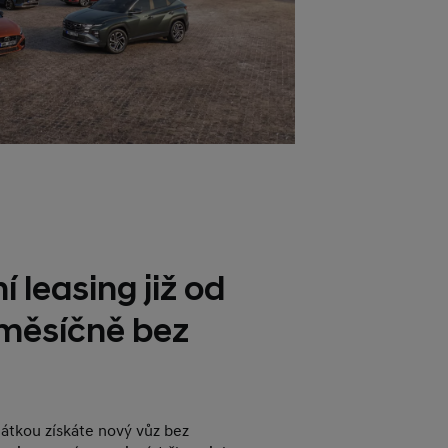
í leasing již od
 měsíčně bez
plátkou získáte nový vůz bez