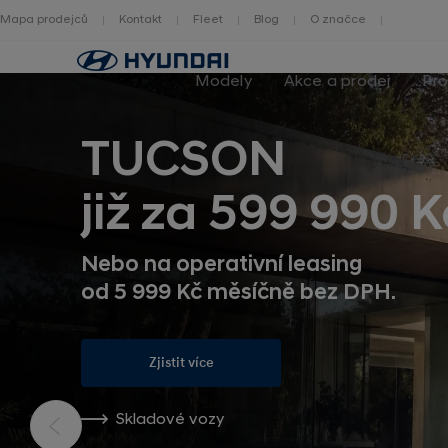
Mapa prodejců
Kontakt
Fleet
Blog
O značce
Zpět
na
Modely
Akce a prodej
Pro
homepage
TUCSON
již za 599 990 K
Nebo na operativní leasing
od 5 999 Kč měsíčně bez DPH.
Zjistit více
Skladové vozy