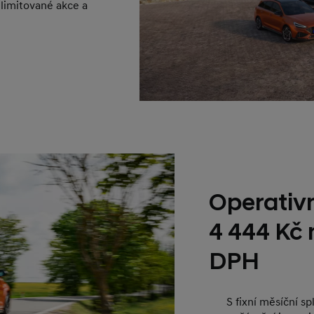
 limitované akce a
Operativn
4 444 Kč
DPH
S fixní měsíční s