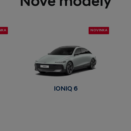
Nové modely
NKA
NOVINKA
IONIQ 6