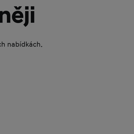
něji
ích nabídkách.