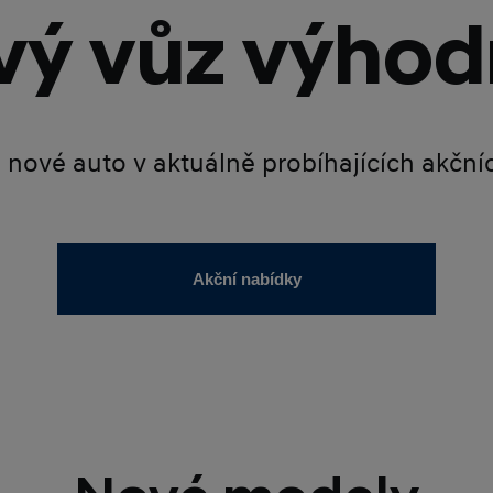
ý vůz výhod
é nové auto v aktuálně probíhajících akčn
Akční nabídky