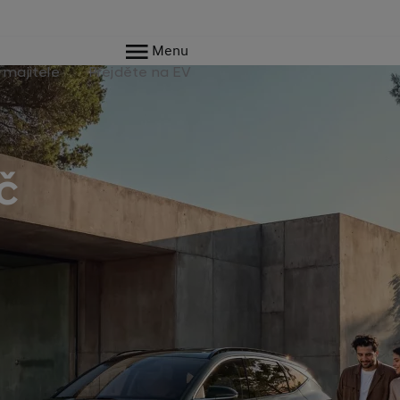
Menu
 majitele
Přejděte na EV
č