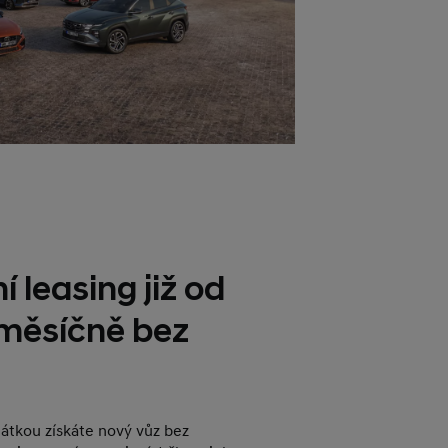
í leasing již od
 měsíčně bez
plátkou získáte nový vůz bez