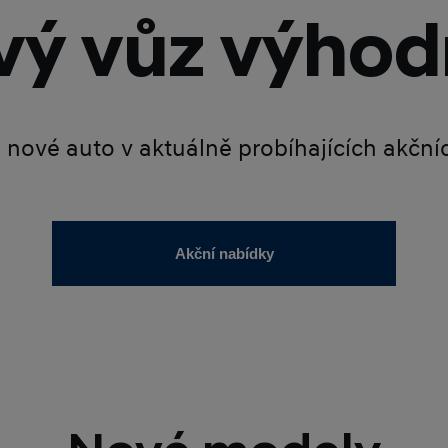
ý vůz výhod
é nové auto v aktuálně probíhajících akčn
Akční nabídky