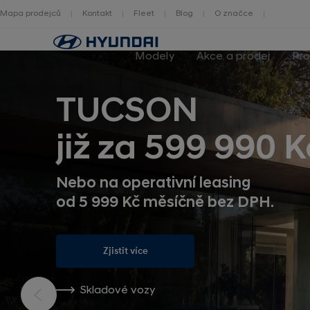
Mapa prodejců
Kontakt
Fleet
Blog
O značce
Zpět
na
Modely
Akce a prodej
Pro
homepage
TUCSON
již za 599 990 K
Nebo na operativní leasing
od 5 999 Kč měsíčně bez DPH.
Zjistit více
Skladové vozy