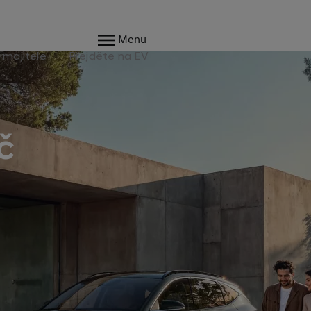
Menu
 majitele
Přejděte na EV
č