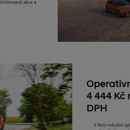
 limitované akce a
Operativn
4 444 Kč
DPH
S fixní měsíční s