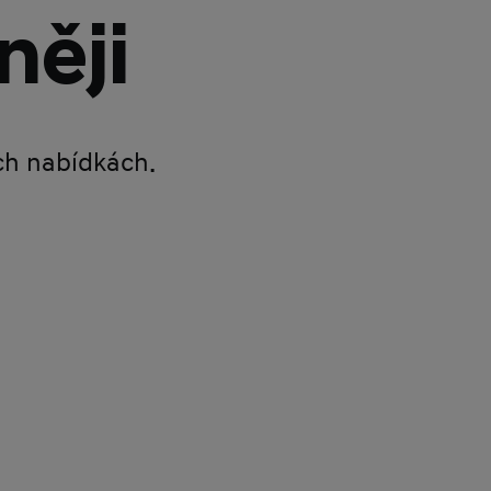
něji
ích nabídkách.