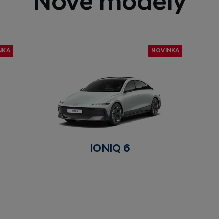
Nové modely
NKA
NOVINKA
IONIQ 6