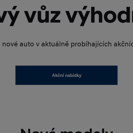
ý vůz výhod
é nové auto v aktuálně probíhajících akčn
Akční nabídky