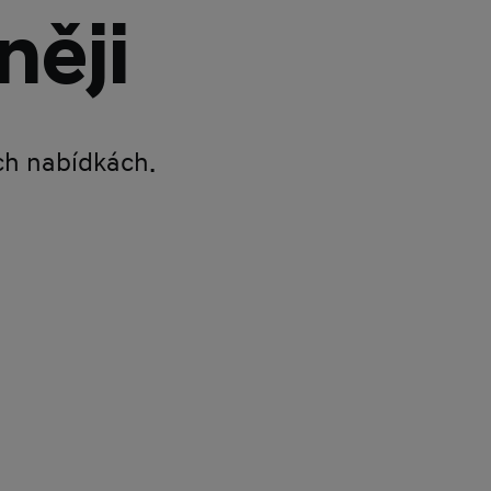
něji
ích nabídkách.