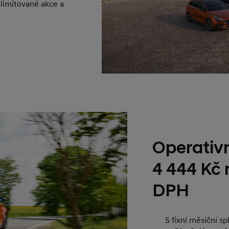
 limitované akce a
Operativn
4 444 Kč
DPH
S fixní měsíční s