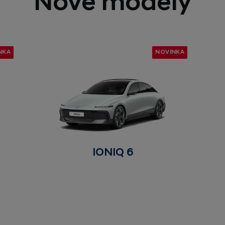
Nové modely
NKA
NOVINKA
IONIQ 6