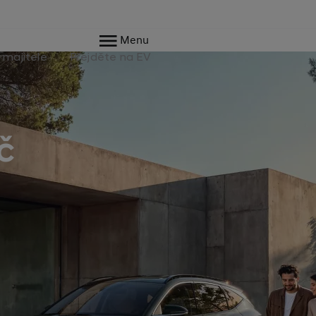
Menu
 majitele
Přejděte na EV
č