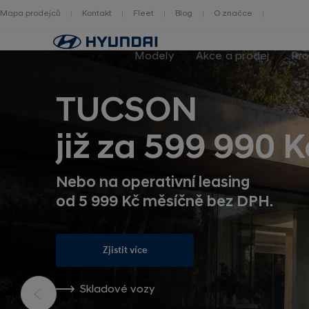
Mapa prodejců
Kontakt
Fleet
Blog
O značce
Zpět
na
Modely
Akce a prodej
Pro
homepage
TUCSON
již za 599 990 K
Nebo na operativní leasing
od 5 999 Kč měsíčně bez DPH.
Zjistit více
Skladové vozy