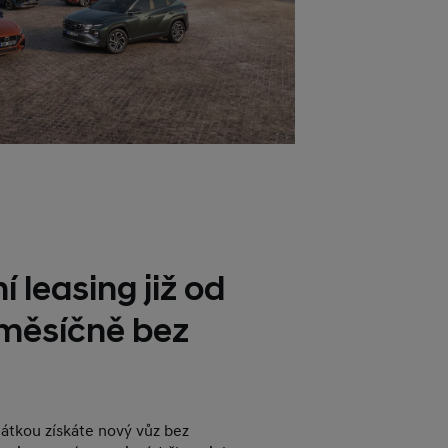
í leasing již od
 měsíčně bez
plátkou získáte nový vůz bez