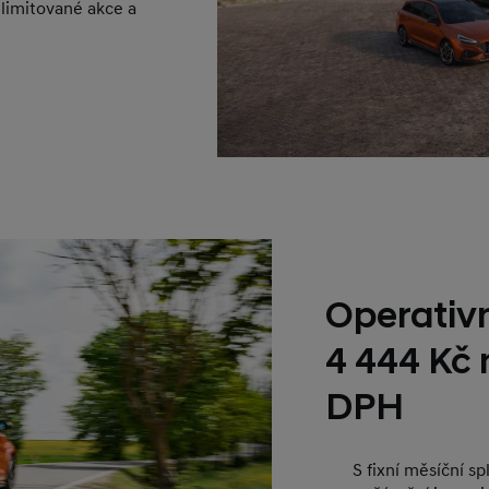
 limitované akce a
Operativn
4 444 Kč
DPH
S fixní měsíční s