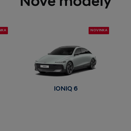
Nové modely
NKA
NOVINKA
IONIQ 6