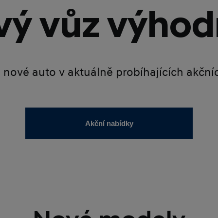
ý vůz výhod
é nové auto v aktuálně probíhajících akčn
Akční nabídky