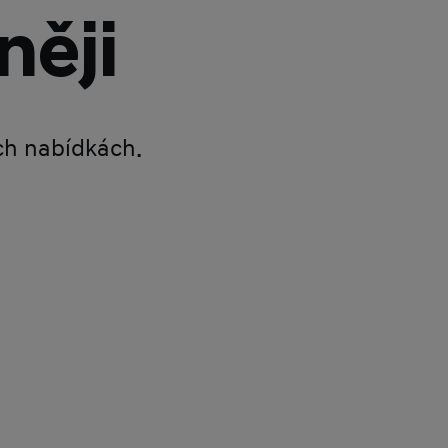
něji
ích nabídkách.