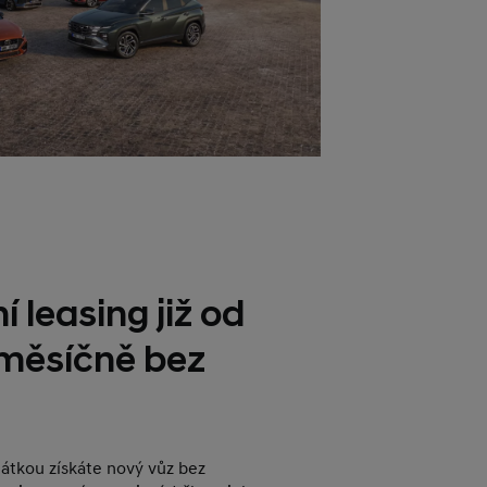
í leasing již od
 měsíčně bez
plátkou získáte nový vůz bez