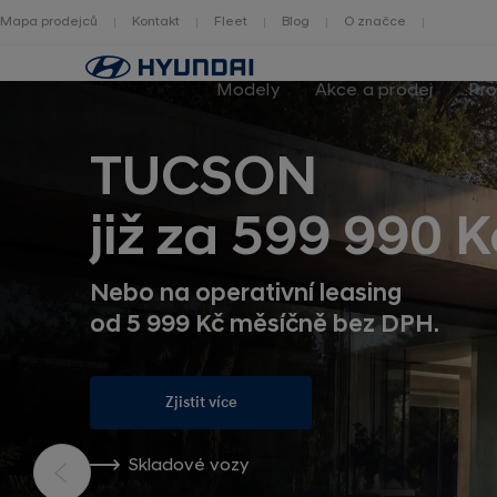
Mapa prodejců
Kontakt
Fleet
Blog
O značce
Zpět
na
Modely
Akce a prodej
Pro
homepage
TUCSON
již za 599 990 K
Nebo na operativní leasing
od 5 999 Kč měsíčně bez DPH.
Zjistit více
Skladové vozy