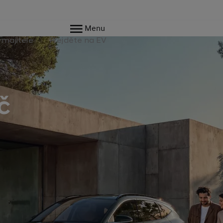
Menu
 majitele
Přejděte na EV
č