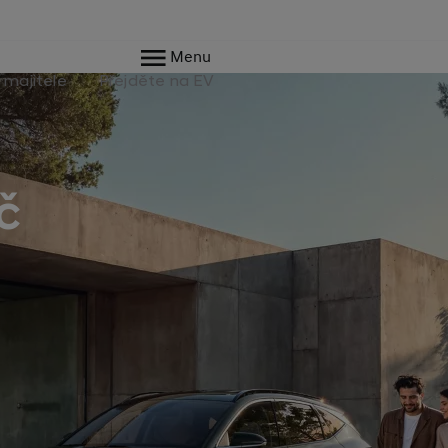
Menu
 majitele
Přejděte na EV
č