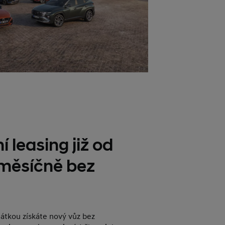
í leasing již od
 měsíčně bez
plátkou získáte nový vůz bez