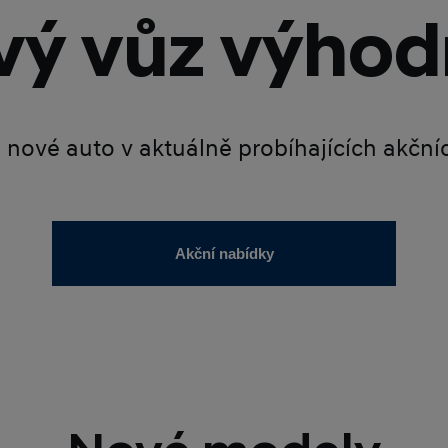
ý vůz výhod
é nové auto v aktuálně probíhajících akčn
Akční nabídky