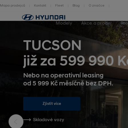
Mapa prodejců
Kontakt
Fleet
Blog
O značce
Zpět
na
Modely
Akce a prodej
Pro
homepage
TUCSON
již za 599 990 K
Nebo na operativní leasing
od 5 999 Kč měsíčně bez DPH.
Zjistit více
Skladové vozy