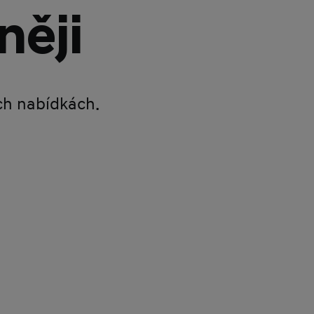
něji
ích nabídkách.