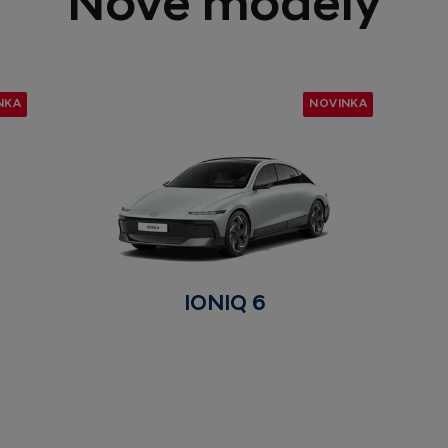
Nové modely
NKA
NOVINKA
IONIQ 6