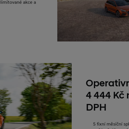
 limitované akce a
Operativn
4 444 Kč
DPH
S fixní měsíční s