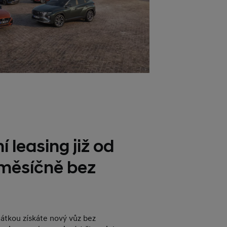
í leasing již od
 měsíčně bez
plátkou získáte nový vůz bez