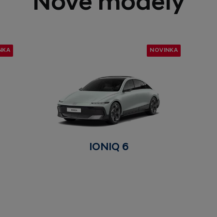
Nové modely
NKA
NOVINKA
IONIQ 6