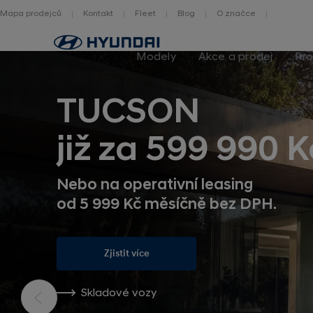
Mapa prodejců
Kontakt
Fleet
Blog
O značce
Zpět
na
Modely
Akce a prodej
Pro
homepage
TUCSON
již za 599 990 K
Nebo na operativní leasing
od 5 999 Kč měsíčně bez DPH.
Zjistit více
Skladové vozy