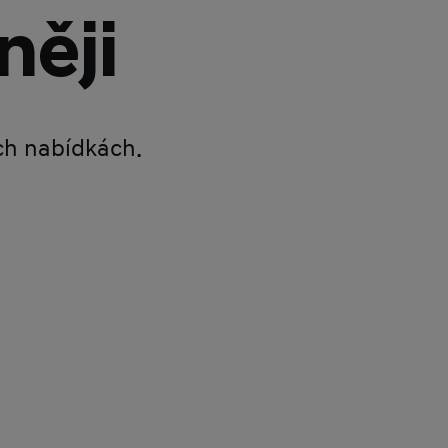
něji
ích nabídkách.