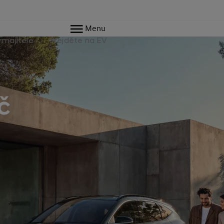
Menu
 majitele
Přejděte na EV
č