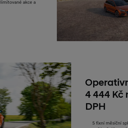
 limitované akce a
Operativn
4 444 Kč
DPH
S fixní měsíční s