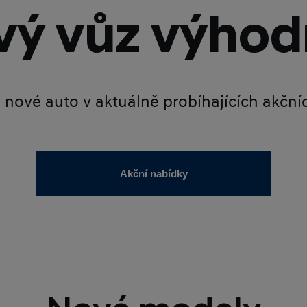
ý vůz výhod
é nové auto v aktuálně probíhajících akčn
Akční nabídky