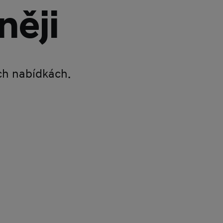
něji
ích nabídkách.