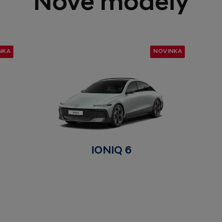
Nové modely
NKA
NOVINKA
IONIQ 6