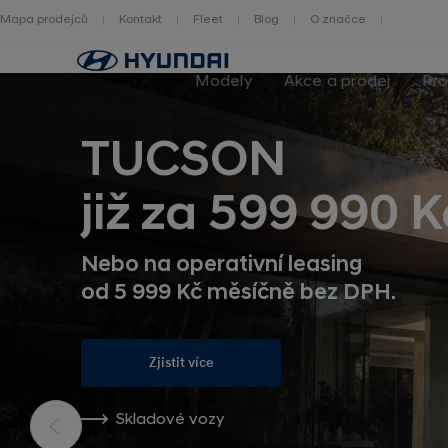
Mapa prodejců
Kontakt
Fleet
Blog
O značce
Zpět
na
Modely
Akce a prodej
Pro
homepage
TUCSON
již za 599 990 K
Nebo na operativní leasing
od 5 999 Kč měsíčně bez DPH.
Zjistit více
Skladové vozy