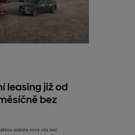
í leasing již od
 měsíčně bez
plátkou získáte nový vůz bez