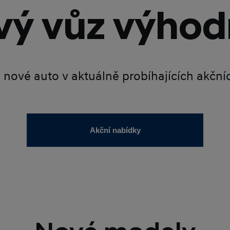
ý vůz výhod
é nové auto v aktuálně probíhajících akčn
Akční nabídky