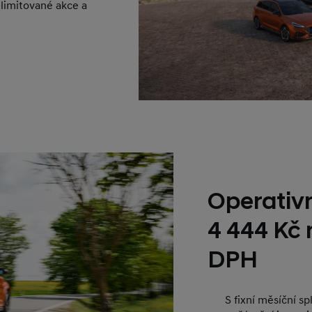
 limitované akce a
Operativn
4 444 Kč
DPH
S fixní měsíční s