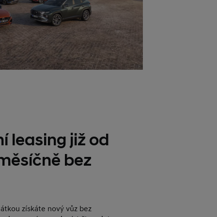
í leasing již od
 měsíčně bez
plátkou získáte nový vůz bez