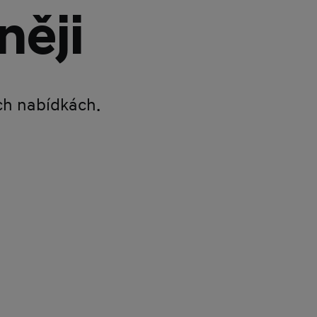
něji
ích nabídkách.