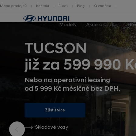
Mapa prodejců
Kontakt
Fleet
Blog
O značce
Zpět
na
Modely
Akce a prodej
Pro
homepage
TUCSON
již za 599 990 K
Nebo na operativní leasing
od 5 999 Kč měsíčně bez DPH.
Zjistit více
Skladové vozy