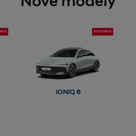
Nové modely
NKA
NOVINKA
IONIQ 6