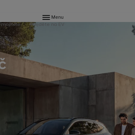
Menu
 majitele
Přejděte na EV
č