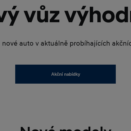
ý vůz výhod
é nové auto v aktuálně probíhajících akčn
Akční nabídky