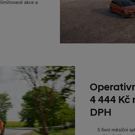
 limitované akce a
Operativn
4 444 Kč
DPH
S fixní měsíční s