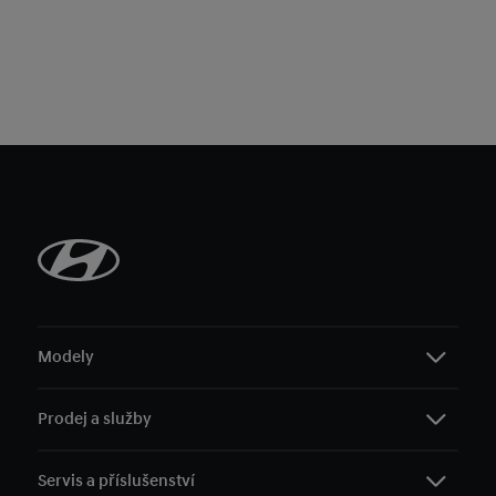
Modely
Prodej a služby
i10
i20
Servis a příslušenství
i30