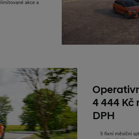
 limitované akce a
Operativn
4 444 Kč
DPH
S fixní měsíční s