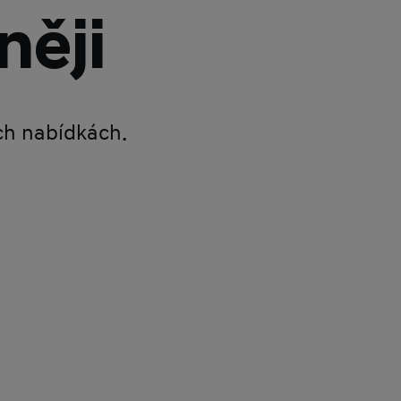
něji
ích nabídkách.