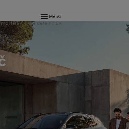
Menu
 majitele
Přejděte na EV
č