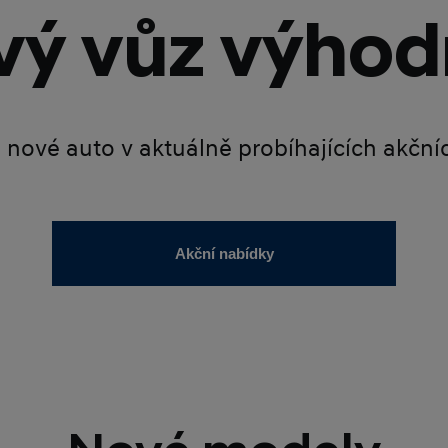
ý vůz výhod
é nové auto v aktuálně probíhajících akčn
Akční nabídky