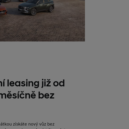
í leasing již od
 měsíčně bez
plátkou získáte nový vůz bez