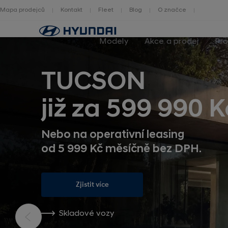
Mapa prodejců
Kontakt
Fleet
Blog
O značce
Zpět
na
Modely
Akce a prodej
Pro
homepage
TUCSON
již za 599 990 K
Nebo na operativní leasing
od 5 999 Kč měsíčně bez DPH.
Zjistit více
Skladové vozy