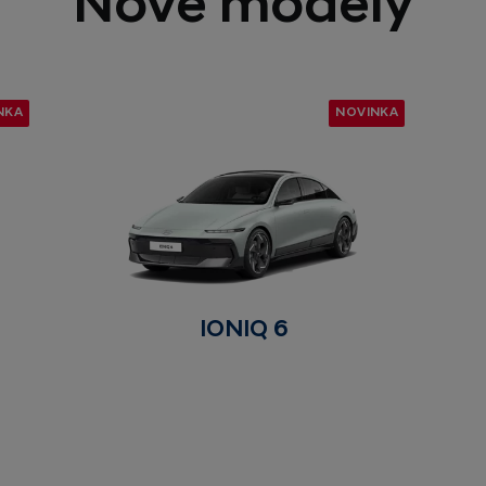
Nové modely
NKA
NOVINKA
IONIQ 6