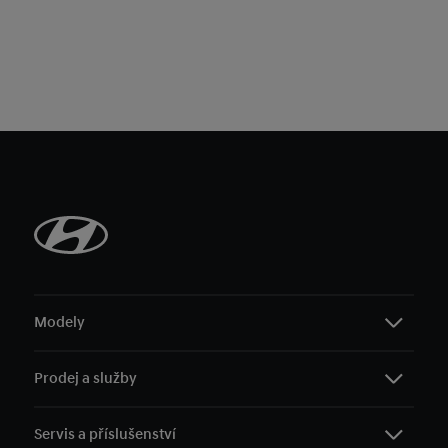
Modely
Prodej a služby
i10
i20
Servis a příslušenství
i30