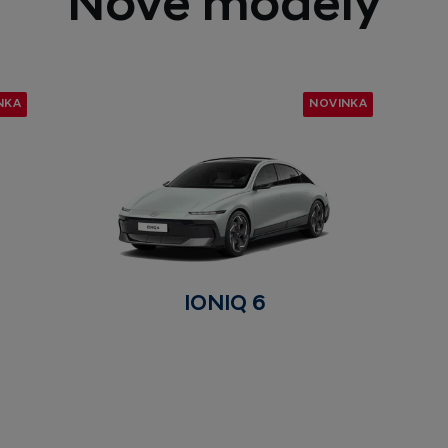
Nové modely
NKA
NOVINKA
IONIQ 6