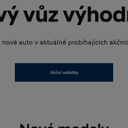
ý vůz výhod
é nové auto v aktuálně probíhajících akčn
Akční nabídky