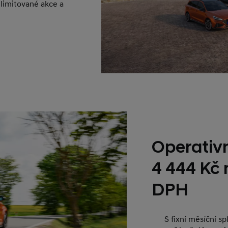
 limitované akce a
Operativn
4 444 Kč
DPH
S fixní měsíční s