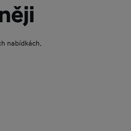
něji
ích nabídkách.