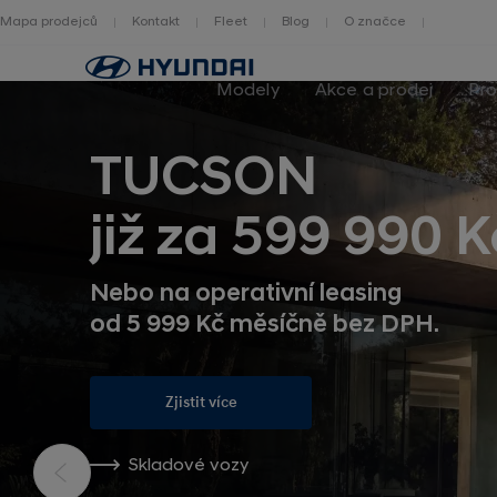
Mapa prodejců
Kontakt
Fleet
Blog
O značce
Zpět
na
Modely
Akce a prodej
Pro
homepage
TUCSON
již za 599 990 K
Nebo na operativní leasing
od 5 999 Kč měsíčně bez DPH.
Zjistit více
Skladové vozy