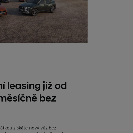
í leasing již od
 měsíčně bez
plátkou získáte nový vůz bez