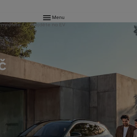
Menu
 majitele
Přejděte na EV
č